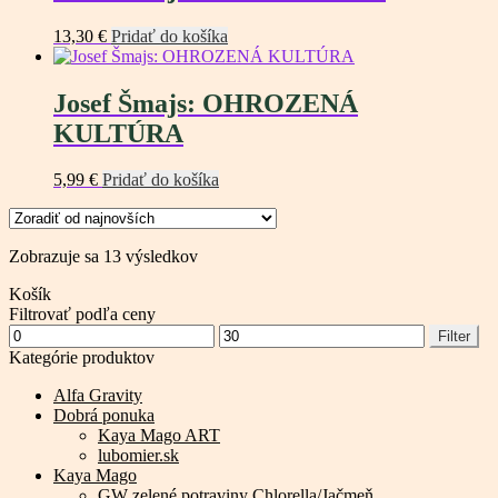
13,30
€
Pridať do košíka
Josef Šmajs: OHROZENÁ
KULTÚRA
5,99
€
Pridať do košíka
Zoradené
Zobrazuje sa 13 výsledkov
podľa
Košík
najnovších
Filtrovať podľa ceny
Minimálna
Maximálna
Filter
cena
cena
Kategórie produktov
Alfa Gravity
Dobrá ponuka
Kaya Mago ART
lubomier.sk
Kaya Mago
GW zelené potraviny Chlorella/Jačmeň