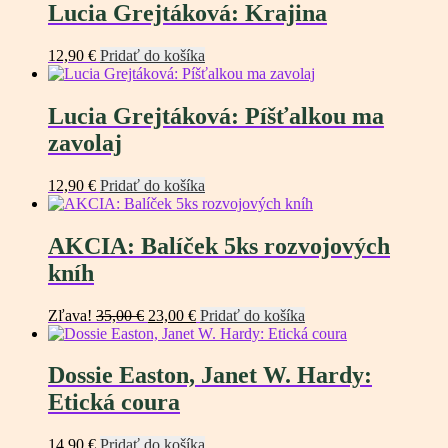
Lucia Grejtáková: Krajina
12,90
€
Pridať do košíka
Lucia Grejtáková: Píšťalkou ma
zavolaj
12,90
€
Pridať do košíka
AKCIA: Balíček 5ks rozvojových
kníh
Pôvodná
Aktuálna
Zľava!
35,00
€
23,00
€
Pridať do košíka
cena
cena
bola:
je:
35,00 €.
23,00 €.
Dossie Easton, Janet W. Hardy:
Etická coura
14,90
€
Pridať do košíka