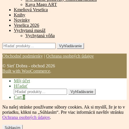
Kaya Mago ART
Kmeňová Veselica
Knihy
Novinky
Veselica 2026
Vychytaná masáž
Vychytaná vôňa
Hľadať:
Vyhľadávanie
Obchodné podmienky
|
Ochrana osobných údajov
© Sieť Dobra - obchod 2026
Built with WooCommerce
.
Môj účet
Hľadať
Hľadať:
Vyhľadávanie
Cart
0
Na našej stránke používame súbory cookies. Ak si myslíš, že je to v
poriadku, klikni na „Súhlasím“. Pre viac informácii navštív stránku
Ochrana osobných údajov
.
Súhlasím