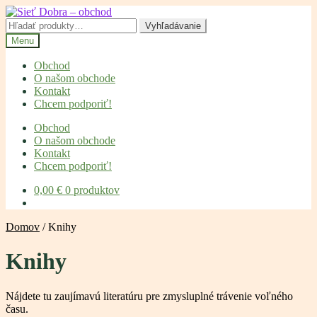
Preskočiť
Preskočiť
na
na
Hľadať:
Vyhľadávanie
navigáciu
obsah
Menu
Obchod
O našom obchode
Kontakt
Chcem podporiť!
Obchod
O našom obchode
Kontakt
Chcem podporiť!
0,00
€
0 produktov
Domov
/
Knihy
Knihy
Nájdete tu zaujímavú literatúru pre zmysluplné trávenie voľného
času.